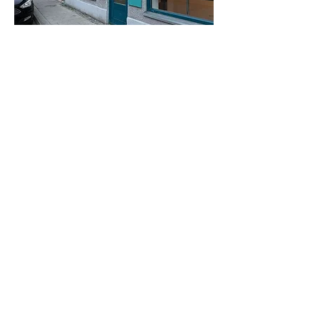
Anfahrt
Im Herzen der Landeshauptstadt
München sind wir im charmanten und
lebendigen Stadtteil Haidhausen
verortet und m
it dem Auto und den
Öffentlichen gut für dich zu erreichen:
Tram 17, 19, 21, 25 Haltestelle Max-
Weber-Platz
U4/U5 Haltestelle Max-Weber-Platz
Denkt daran, daß in München und
damit die uns umliegenden
Parkhäuser und Parkplätze
parkscheinpflichtig sind.